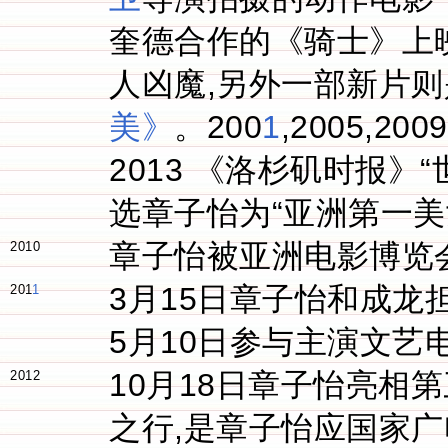
奎德合作的《骑士》上
人凶魔,另外一部新片
美》
。200
1
,2005,
2013 《洛杉矶时报》
选章子怡为“亚洲第一美
章子怡被亚洲电影博览
2010
3月15日章子怡和成
201
1
5月10日参与主演文艺
10月18日章子怡亮相
2012
之行,是章子怡应国家广