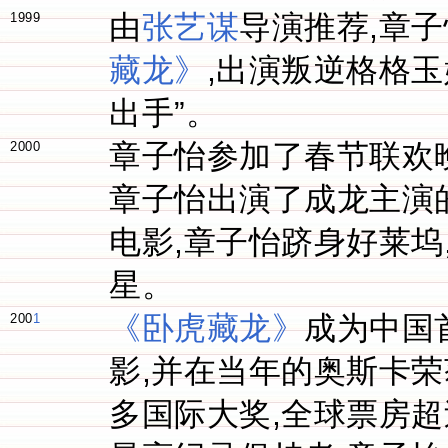
由
张艺谋
导演推荐,章
1999
藏龙》
,出演叛逆格格玉
出手”。
章子怡参加了春节联欢
2000
章子怡出演了成龙主演
电影,章子怡跻身好莱坞
星。
《卧虎藏龙》
成为中国
200
1
影,并在当年的奥斯卡
多国际大奖,全球票房超