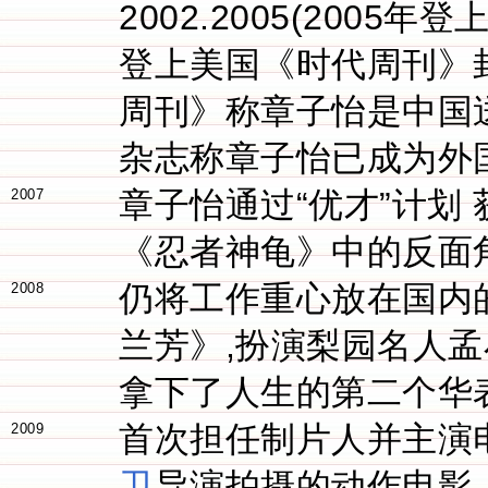
2002.2005(200
登上美国《时代周刊》封
周刊》称章子怡是中国送给
杂志称章子怡已成为外
章子怡通过“优才”计划
2007
《忍者神龟》中的反面角
仍将工作重心放在国内
2008
兰芳》,扮演梨园名人
拿下了人生的第二个华
首次担任制片人并主演
2009
卫
导演拍摄的动作电影