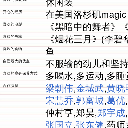
休闲装
在美国洛杉矶magic
开心的经历
《黑暗中的舞者》
喜欢的电影
《烟花三月》(李碧
喜欢的书籍
鱼
喜欢的食物
不服输的劲儿和坚
自己最大的优点
多喝水,多运动,多睡
喜欢的瘦身保养方式
梁朝伟
,
金城武
,
黄晓
合作演员
宋慧乔
,
郭富城
,
葛优
,
仲村亨,郑昊,
郑宇成
,
张国立
,
张东健
,药师