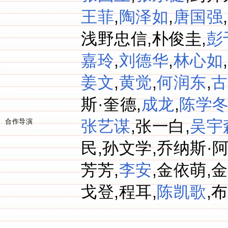
王菲
,
陶泽如
,
唐国强
浅野忠信,朴俊圭,
彭
嘉玲
,
刘德华
,
林心如
姜文
,
黄觉
,
何润东
,
古
斯·奎德,
成龙
,
陈学
张艺谋
,张一白,
吴宇
合作导演
民,孙文学,乔纳斯·
芳芳,
李安
,金依萌,
戈登,程耳,
陈凯歌
,