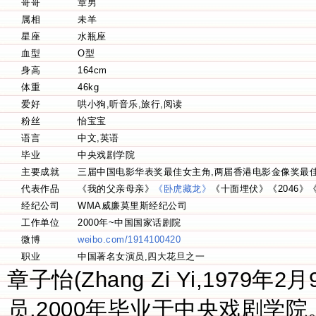
哥哥
章男
属相
未羊
星座
水瓶座
血型
O型
身高
164cm
体重
46kg
爱好
哄小狗,听音乐,旅行,阅读
粉丝
怡宝宝
语言
中文,英语
毕业
中央戏剧学院
主要成就
三届中国电影华表奖最佳女主角,两届香港电影金像奖最
最佳女主角,台湾电影金马奖最佳女主角,大众电影百花奖最佳女主角,两
代表作品
《我的父亲母亲》
《卧虎藏龙》
《十面埋伏》《2046》
女主角,中国电影导演协会最佳女主角,亚太电影大奖最佳女主角,亚洲电
师》
经纪公司
WMA威廉莫里斯经纪公司
立精神奖最佳女配角,芝加哥影评人协会奖最佳新人奖,多伦多影评人协会
工作单位
2000年~中国国家话剧院
像奖终身评委,三届戛纳国际电影节评委,两届大众电影百花奖最佳女主角
微博
weibo.com/1914100420
职业
中国著名女演员,四大花旦之一
章子怡(Zhang Zi Yi,1979年2月
员,2000年毕业于中央戏剧学院。