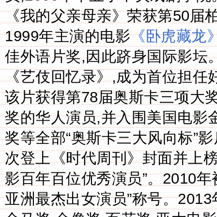
《我的父亲母亲》荣获第50届
1999年主演的电影
《卧虎藏龙
佳外语片奖,因此跻身国际影坛。
《艺伎回忆录》,成为首位担任
该片获得第78届奥斯卡三项大
奖的华人演员,并入围美国电影
奖等全部“奥斯卡三大风向标”影后,同
次登上《时代周刊》封面并上榜“
影百年百位优秀演员”。2010
亚洲最杰出女演员”称号。201