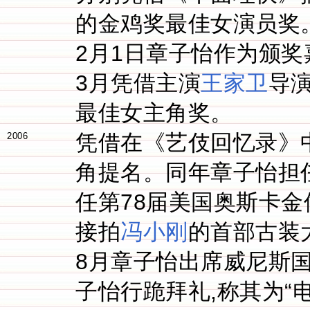
的金鸡奖最佳女演员奖
2月1日章子怡作为颁奖
3月凭借主演
王家卫
导演
最佳女主角奖。
凭借在《艺伎回忆录》
2006
角提名。同年章子怡担
任第78届美国奥斯卡金
接拍
冯小刚
的首部古装
8月章子怡出席威尼斯国际电
子怡行跪拜礼,称其为“电