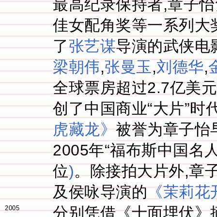
最高纪录保持者,章子
佳女配角奖等一系列大奖。
了
张艺谋
导演的武侠电
梁朝伟
,
张曼玉
,
刘德华
,
全球票房超过2.7亿美
创了中国商业“大片”
虎藏龙》
被誉为章子怡早
2005年“福布斯中国
位
)
。除接拍大片外,章
及侯咏导演的
《茉莉花
分别凭借《十面埋伏》
2005