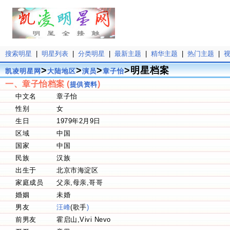
搜索明星
|
明星列表
|
分类明星
|
最新主题
|
精华主题
|
热门主题
|
>
>
>
>明星档案
凯凌明星网
大陆地区
演员
章子怡
一、章子怡档案 (
)
提供资料
中文名
章子怡
性别
女
生日
1979年2月9日
区域
中国
国家
中国
民族
汉族
出生于
北京市海淀区
家庭成员
父亲,母亲,哥哥
婚姻
未婚
男友
汪峰
(歌手
)
前男友
霍启山,Vivi Nevo