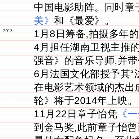
中国电影助阵。同时章
美》
和《最爱》。
1月8日筹备,拍摄多年的
2013
4月担任湖南卫视主推
强音》的音乐导师,并
6月法国文化部授予其“
在电影艺术领域的杰出
轮》将于2014年上映。
11月22日章子怡凭
《一
到金马奖,此前章子怡